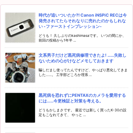
時代が追いついたか⁈ Canon iNSPiC RECは今
発売されてたらそれなりに売れたのかもしれな
い -ファーストインプレッション-
どうも！ 久しぶりのkashimasaです。 いつの間にか、
前回の投稿から1年半 ...
文系男子だけど黒死病修理できたよ! ……失敗し
ないための心がけなどメモしておきます
騙しだまし使ってたんですけど、やっぱり悪化してきま
した……。 工学部どころか理系 ...
黒死病を恐れずにPENTAXのカメラを愛用する
には……今更検証と対策を考える。
どうもかしまさです。 最近では新しく買ったK-30の設
定もこなれてきて、 やっと ...