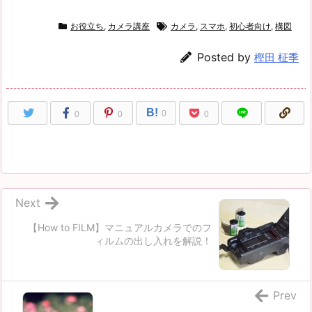
お役立ち
,
カメラ講座
カメラ
,
スマホ
,
初心者向け
,
構図
Posted by
樫田 柾季
B!
0
0
0
0
Next
【How to FILM】マニュアルカメラでのフ
ィルムの出し入れを解説！
Prev