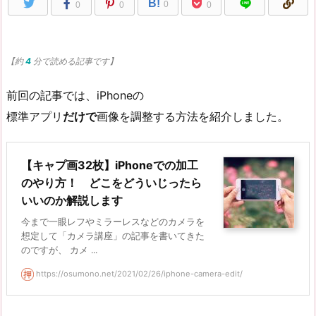
B!
0
0
0
0
【約
4
分で読める記事です】
前回の記事では、iPhoneの
標準アプリ
だけで
画像を調整する方法を紹介しました。
【キャプ画32枚】iPhoneでの加工
のやり方！ どこをどういじったら
いいのか解説します
今まで一眼レフやミラーレスなどのカメラを
想定して「カメラ講座」の記事を書いてきた
のですが、 カメ ...
https://osumono.net/2021/02/26/iphone-camera-edit/