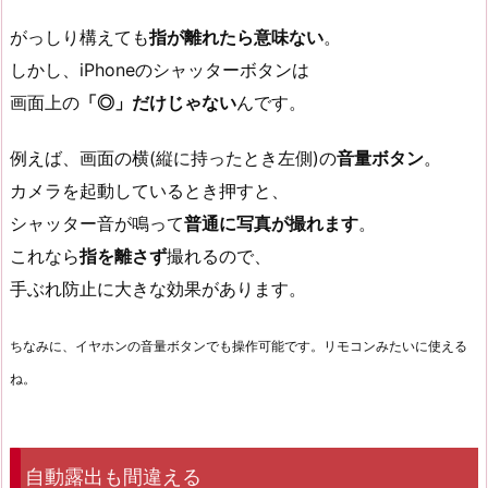
がっしり構えても
指が離れたら意味ない
。
しかし、iPhoneのシャッターボタンは
画面上の
「◎」だけじゃない
んです。
例えば、画面の横(縦に持ったとき左側)の
音量ボタン
。
カメラを起動しているとき押すと、
シャッター音が鳴って
普通に写真が撮れます
。
これなら
指を離さず
撮れるので、
手ぶれ防止に大きな効果があります。
ちなみに、イヤホンの音量ボタンでも操作可能です。リモコンみたいに使える
ね。
自動露出も間違える