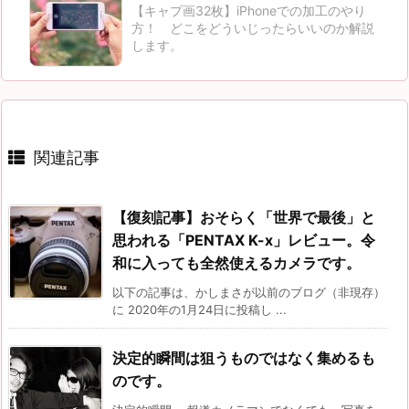
【キャプ画32枚】iPhoneでの加工のやり
方！ どこをどういじったらいいのか解説
します。
関連記事
【復刻記事】おそらく「世界で最後」と
思われる「PENTAX K-x」レビュー。令
和に入っても全然使えるカメラです。
以下の記事は、かしまさが以前のブログ（非現存）
に 2020年の1月24日に投稿し ...
決定的瞬間は狙うものではなく集めるも
のです。