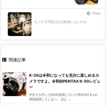
Prev
モノクロ写真はなぜ絶滅しないのか
関連記事
K-30は令和になっても充分に楽しめるカ
メラですよ。令和的PENTAX K-30レビュ
ー
中古で入手して約5年使用していたPENTAX K-xが
突然故障してしまい、 ほと ...