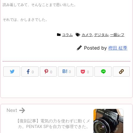
読み返してみて、そんなことまで思い出した。
それでは、かしまさでした。
コラム
カメラ
,
デジタル
,
一眼レフ
Posted by
樫田 柾季
B!
0
0
0
0
Next
【復刻記事】電気の力を使わずに動くメ
カ。PENTAX SPを自力で修理できた。