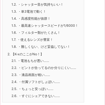
1.2.
・シャッター音が気持ちいい！
1.3.
・単3電池で動く！
1.4.
・高感度性能が抜群！
1.5.
・最高速シャッタースピードが1/6000！
1.6.
・フィルター類がたくさん！
1.7.
・使えるレンズが豊富！
1.8.
・難しくない、けど妥協してない！
2.
【K-xのここがNo！】
2.1.
・電池もちが悪い……
2.2.
・ピントが合ってるのか分りにくい……
2.3.
・液晶画面が粗い……
2.4.
・付属ソフトがしょぼい……
2.5.
・ちょっと安っぽい……
2.6.
・すぐにシェアできない……