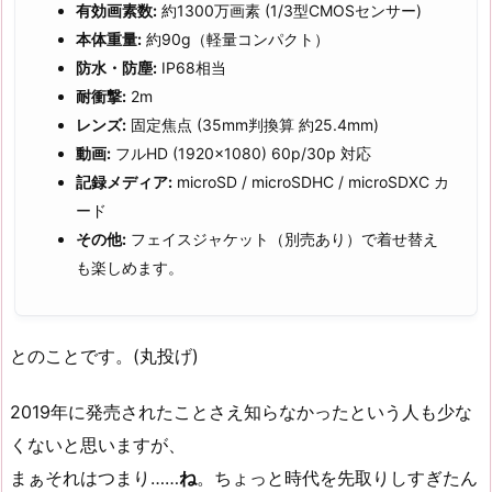
有効画素数:
約1300万画素 (1/3型CMOSセンサー)
本体重量:
約90g（軽量コンパクト）
防水・防塵:
IP68相当
耐衝撃:
2m
レンズ:
固定焦点 (35mm判換算 約25.4mm)
動画:
フルHD (1920×1080) 60p/30p 対応
記録メディア:
microSD / microSDHC / microSDXC カ
ード
その他:
フェイスジャケット（別売あり）で着せ替え
も楽しめます。
とのことです。(丸投げ)
2019年に発売されたことさえ知らなかったという人も少な
くないと思いますが、
まぁそれはつまり……
ね
。ちょっと時代を先取りしすぎたん