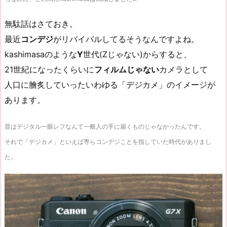
無駄話はさておき。
最近
コンデジ
がリバイバルしてるそうなんですよね。
kashimasaのような
Y
世代(Zじゃない)からすると、
21世紀になったくらいに
フィルムじゃない
カメラとして
人口に膾炙していったいわゆる「デジカメ」のイメージが
あります。
昔はデジタル一眼レフなんて一般人の手に届くものじゃなかったんです。
それで「デジカメ」といえば専らコンデジことを指していた時代がありまし
た。