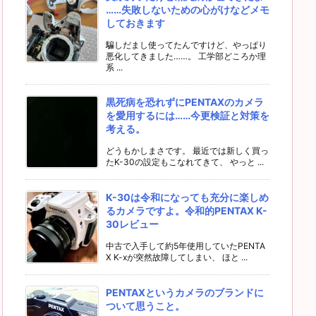
……失敗しないための心がけなどメモ
しておきます
騙しだまし使ってたんですけど、やっぱり
悪化してきました……。 工学部どころか理
系 ...
黒死病を恐れずにPENTAXのカメラ
を愛用するには……今更検証と対策を
考える。
どうもかしまさです。 最近では新しく買っ
たK-30の設定もこなれてきて、 やっと ...
K-30は令和になっても充分に楽しめ
るカメラですよ。令和的PENTAX K-
30レビュー
中古で入手して約5年使用していたPENTA
X K-xが突然故障してしまい、 ほと ...
PENTAXというカメラのブランドに
ついて思うこと。