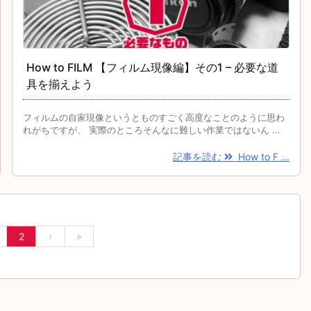
How to FILM 【フィルム現像編】その1 – 必要な道
具を揃えよう
フィルムの自家現像というとものすごく高度なことのように思わ
れがちですが、 実際のところそんなに難しい作業ではないん ...
記事を読む
How to F ...
2
›
»