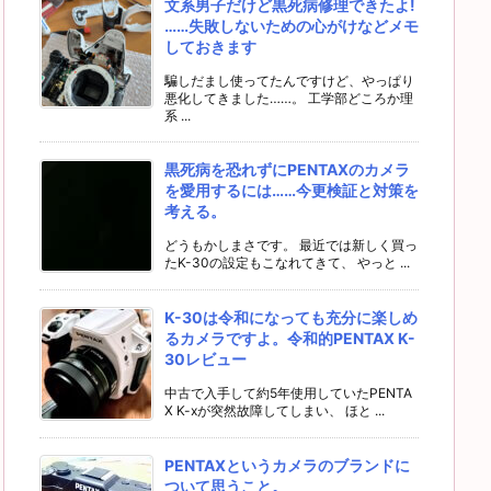
文系男子だけど黒死病修理できたよ!
……失敗しないための心がけなどメモ
しておきます
騙しだまし使ってたんですけど、やっぱり
悪化してきました……。 工学部どころか理
系 ...
黒死病を恐れずにPENTAXのカメラ
を愛用するには……今更検証と対策を
考える。
どうもかしまさです。 最近では新しく買っ
たK-30の設定もこなれてきて、 やっと ...
K-30は令和になっても充分に楽しめ
るカメラですよ。令和的PENTAX K-
30レビュー
中古で入手して約5年使用していたPENTA
X K-xが突然故障してしまい、 ほと ...
PENTAXというカメラのブランドに
ついて思うこと。